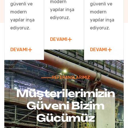
modern
güvenli ve
güvenli ve
yapılar inşa
modern
modern
ediyoruz.
yapılar inşa
yapılar inşa
ediyoruz.
ediyoruz.
DEVAMI
DEVAMI
DEVAMI
REFERANSLARIMIZ
M
ü
ş
t
e
r
i
l
e
r
i
m
i
z
i
n
G
ü
v
e
n
i
B
i
z
i
m
G
ü
c
ü
m
ü
z