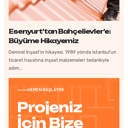
Esenyurt’tan Bahçelievler’e:
Büyüme Hikayemiz
Demirel İnşaat'ın hikayesi, 1989 yılında İstanbul'un
ticaret hayatına inşaat malzemeleri tedarikiyle
adım…
HEMEN BAŞLAYIN!
Projeniz
İçin Bize