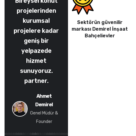
Bireysel konut
projelerinden
kurumsal
Sektörün güvenilir
markası Demirel İnşaat
projelere kadar
Bahçelievler
geniş bir
yelpazede
hizmet
Sophia Le
sunuyoruz.
Genel Müdür &
partner.
Founder
Ahmet
Demirel
Genel Müdür &
Founder