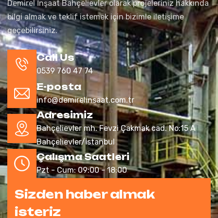
Demirel İnşaat Bahçelievler olarak projeleriniz hakkında
bilgi almak ve teklif istemek için bizimle iletişime
geçebilirsiniz.
Call Us
0539 760 47 74
E-posta
info@demirelinsaat.com.tr
Adresimiz
Bahçelievler mh. Fevzi Çakmak cad. No:15 A
Bahçelievler/İstanbul
Çalışma Saatleri
Pzt - Cum: 09:00 - 18:00
Sizden haber almak
isteriz