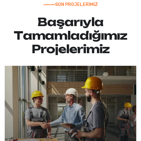
SON PROJELERİMİZ
B
a
ş
a
r
ı
y
l
a
T
a
m
a
m
l
a
d
ı
ğ
ı
m
ı
z
P
r
o
j
e
l
e
r
i
m
i
z