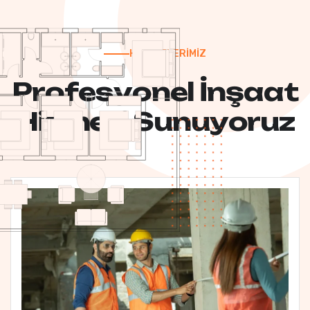
HİZMETLERİMİZ
P
r
o
f
e
s
y
o
n
e
l
İ
n
ş
a
a
t
H
i
z
m
e
t
i
S
u
n
u
y
o
r
u
z