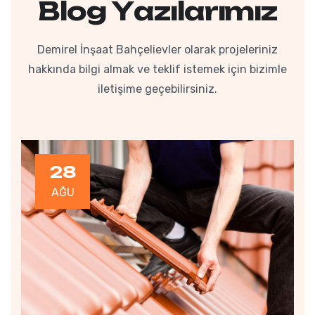
B
l
o
g
Y
a
z
ı
l
a
r
ı
m
ı
z
Demirel İnşaat Bahçelievler olarak projeleriniz
hakkında bilgi almak ve teklif istemek için bizimle
iletişime geçebilirsiniz.
28
AĞU