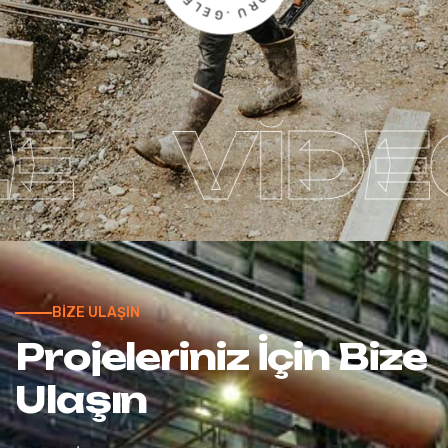
R
L
E
U
G
.
VİDEOYU
BİZE ULAŞIN
P
r
o
j
e
l
e
r
i
n
i
z
İ
ç
i
n
B
i
z
e
U
l
a
ş
ı
n