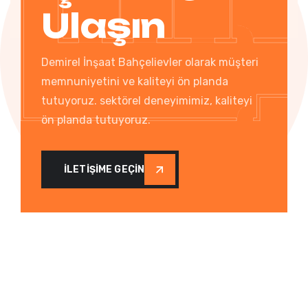
Ulaşın
Demirel İnşaat Bahçelievler olarak müşteri
memnuniyetini ve kaliteyi ön planda
tutuyoruz. sektörel deneyimimiz, kaliteyi
ön planda tutuyoruz.
İLETİŞİME GEÇİN