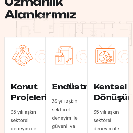
U
z
m
a
n
l
ı
k
A
l
a
n
l
a
r
ı
m
ı
z
01
02
0
Konut
Endüstriyel
Kentsel
Projeleri
Dönüşü
35 yılı aşkın
sektörel
35 yılı aşkın
35 yılı aşkın
deneyim ile
sektörel
sektörel
güvenli ve
deneyim ile
deneyim ile