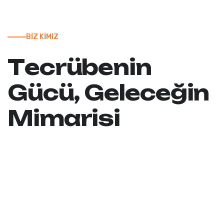
BİZ KİMİZ
T
e
c
r
ü
b
e
n
i
n
G
ü
c
ü
,
G
e
l
e
c
e
ğ
i
n
M
i
m
a
r
i
s
i