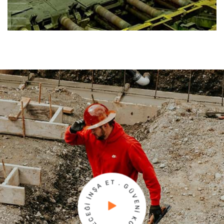
T
E
.
A
G
Ş
Ü
N
V
İ
E
İ
N
Ğ
İ
E
K
C
O
E