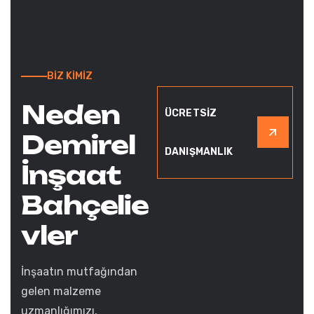
BİZ KİMİZ
N
e
d
e
n
ÜCRETSİZ
D
e
m
i
r
e
l
DANIŞMANLIK
İ
n
ş
a
a
t
B
a
h
ç
e
l
i
e
v
l
e
r
İnşaatın mutfağından
gelen malzeme
uzmanlığımızı,