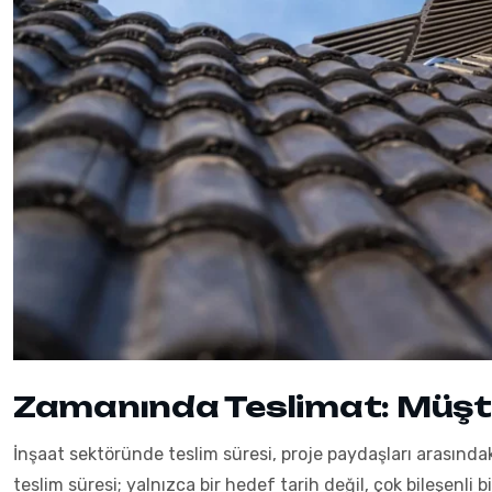
Zamanında Teslimat: Müşte
İnşaat sektöründe teslim süresi, proje paydaşları arasındaki
teslim süresi; yalnızca bir hedef tarih değil, çok bileşenli b