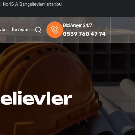
. No:15 A Bahçelievler/İstanbul
Bizi Arayın 24/7
ular
İletişim
0539 760 47 74
lievler