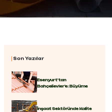
Son Yazılar
Esenyurt’tan
Bahçelievler’e: Büyüme
Hikayemiz
İnşaat Sektöründe Kalite