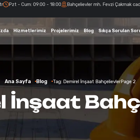
tr
Pzt - Cum: 09:00 - 18:00
Bahçelievler mh. Fevzi Çakmak cad
ızda
Hizmetlerimiz
Projelerimiz
Blog
Sıkça Sorulan Sor
Ana Sayfa
Blog
Tag: Demirel İnşaat Bahçelievler
Page 2
l İnşaat Bahçe