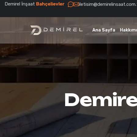
Demirel İnşaat
Bahçelievler
iletisim@demirelinsaat.com.
Ana Sayfa
Hakkım
Demire